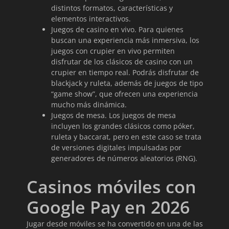
distintos formatos, características y
elementos interactivos.
Juegos de casino en vivo. Para quienes
buscan una experiencia más inmersiva, los
juegos con crupier en vivo permiten
disfrutar de los clásicos de casino con un
crupier en tiempo real. Podrás disfrutar de
blackjack y ruleta, además de juegos de tipo
“game show”, que ofrecen una experiencia
mucho más dinámica.
Juegos de mesa. Los juegos de mesa
incluyen los grandes clásicos como póker,
ruleta y baccarat, pero en este caso se trata
de versiones digitales impulsadas por
generadores de números aleatorios (RNG).
Casinos móviles con
Google Pay en 2026
Jugar desde móviles se ha convertido en una de las