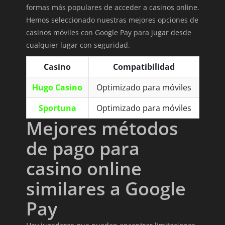
formas más populares de acceder a casinos online.
Hemos seleccionado nuestras mejores opciones de
casinos móviles con Google Pay para jugar desde
cualquier lugar con seguridad.
Casino
Compatibilidad
Hugo Casino
Optimizado para móviles
Sportuna
Optimizado para móviles
Mejores métodos
de pago para
casino online
similares a Google
Pay