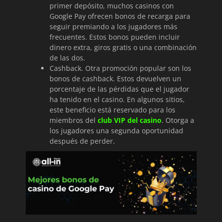
primer depósito, muchos casinos con
Google Pay ofrecen bonos de recarga para
seguir premiando a los jugadores más
frecuentes. Estos bonos pueden incluir
dinero extra, giros gratis o una combinación
de las dos.
Cashback. Otra promoción popular son los
bonos de cashback. Estos devuelven un
porcentaje de las pérdidas que el jugador
ha tenido en el casino. En algunos sitios,
este beneficio está reservado para los
miembros del
club VIP del casino
. Otorga a
los jugadores una segunda oportunidad
después de perder.