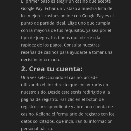
El primer paso es elegir un casino que acepte
Google Pay. Echar un vistazo a nuestra lista de
los mejores casinos online con Google Pay es el
punto de partida ideal. Elige uno que cumpla
con la mayoría de tus requisitos, ya sea por el
tipo de juegos, los bonos que ofrece o la
rapidez de los pagos. Consulta nuestras
reseñas de casinos para ayudarte a tomar una
decisión informada.
2. Crea tu cuenta:
Una vez seleccionado el casino, accede
utilizando el link directo que encontrarás en
nuestro sitio. Desd
e este serás redirigido a la
página de registro. Haz clic en el botón de
registro correspondiente y abre una cuenta de
casino. Rellena el formulario de registro con los
datos solicitados, que incluirán tu información
personal básica.