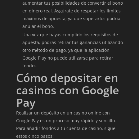
aumentar tus posibilidades de convertir el bono
en dinero real. Asgúrate de respetar los límites
máximos de apuesta, ya que superarlos podría
anular el bono.
Una vez que hayas cumplido los requisitos de
apuesta, podrás retirar tus ganancias utilizando
otro método de pago, ya que la aplicación
Google Play no puede utilizarse para retirar
fondos.
Cómo depositar en
casinos con Google
Pay
Realizar un depósito en un casino online con
Google Pay es un proceso muy rápido y sencillo.
Para añadir fondos a tu cuenta de casino, sigue
estos cinco pasos: