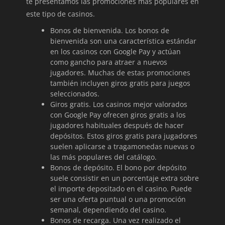
te presentamos las promociones más populares en
este tipo de casinos.
Bonos de bienvenida. Los bonos de
bienvenida son una característica estándar
en los casinos con Google Pay y actúan
como gancho para atraer a nuevos
jugadores. Muchas de estas promociones
también incluyen giros gratis para juegos
seleccionados.
Giros gratis. Los casinos mejor valorados
con Google Pay ofrecen giros gratis a los
jugadores habituales después de hacer
depósitos. Estos
giros gratis para jugadores
suelen aplicarse a tragamonedas nuevas o
las más populares del catálogo.
Bonos de depósito. El bono por depósito
suele consistir en un porcentaje extra sobre
el importe depositado en el casino. Puede
ser una oferta puntual o una promoción
semanal, dependiendo del casino.
Bonos de recarga. Una vez realizado el