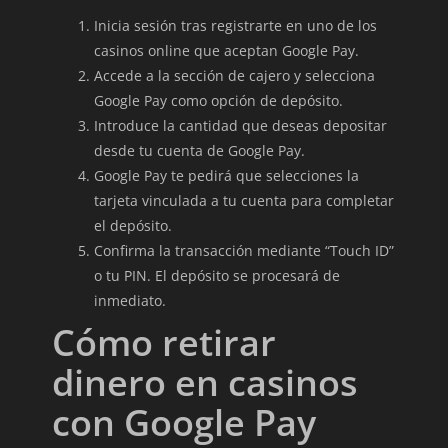
Inicia sesión tras registrarte en uno de los
casinos online que aceptan Google Pay.
Accede a la sección de cajero y selecciona
Google Pay como opción de depósito.
Introduce la cantidad que deseas depositar
desde tu cuenta de Google Pay.
Google Pay te pedirá que selecciones la
tarjeta vinculada a tu cuenta para completar
el depósito.
Confirma la transacción mediante “Touch ID”
o tu PIN. El depósito se procesará de
inmediato.
Cómo retirar
dinero en casinos
con Google Pay