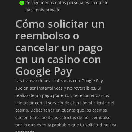
Recoge menos datos personales, lo que lo
hace más privado
Cómo solicitar un
reembolso o
cancelar un pago
en un casino con
Google Pay
Las transacciones realizadas con Google Pay
suelen ser instantáneas y no reversibles. Si
realizaste un pago por error, te recomendamos
contactar con el servicio de atención al cliente del
casino. Debes tener en cuenta que los casinos
suelen tener políticas estrictas de no reembolso,
por lo que es muy probable que tu solicitud no sea