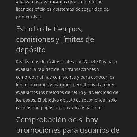
analizamos y verificamos que cuenten con
licencias oficiales y sistemas de seguridad de
primer nivel.
Estudio de tiempos,
comisiones y límites de
depósito
Realizamos depósitos reales con Google Pay para
evaluar la rapidez de las transacciones y
comprobar si hay comisiones y para conocer los
límites mínimos y máximos permitidos. También
evaluamos los métodos de retiro y la velocidad de
los pagos. El objetivo de esto es recomendar solo
casinos con pagos rápidos y transparentes.
Comprobación de si hay
promociones para usuarios de