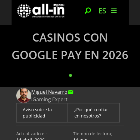
ES
CASINOS CON
GOOGLE PAY EN 2026
Miguel Navarro
iGaming Expert
Aviso sobre la
¿Por qué confiar
publicidad
en nosotros?
Actualizado el:
Tiempo de lectura;
14 abril, 2026
14 min