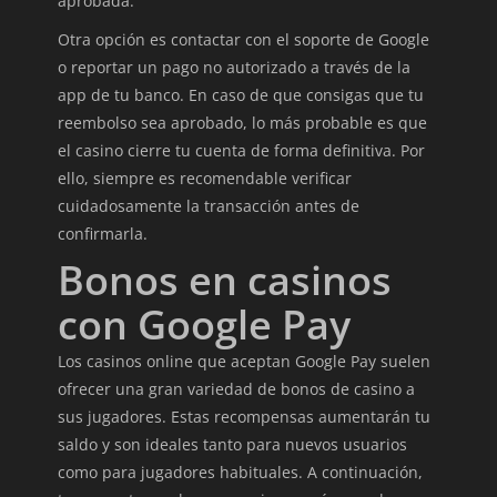
aprobada.
Otra opción es contactar con el soporte de Google
o reportar un pago no autorizado a través de la
app de tu banco. En caso de que consigas que tu
reembolso sea aprobado, lo más probable es que
el casino cierre tu cuenta de forma definitiva. Por
ello, siempre es recomendable verificar
cuidadosamente la transacción antes de
confirmarla.
Bonos en casinos
con Google Pay
Los casinos online que aceptan Google Pay suelen
ofrecer una
gran variedad de bonos de casino
a
sus jugadores. Estas recompensas aumentarán tu
saldo y son ideales tanto para nuevos usuarios
como para jugadores habituales. A continuación,