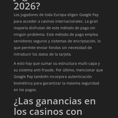
2026?
Los jugadores de toda Europa eligen Google Pay
para acceder a casinos internacionales. La gran
mayoría disfrutan de este método de pago sin
ningún problema. Este método de pago emplea
servidores seguros y sistemas de encriptación, lo
que permite enviar fondos sin necesidad de
introducir los datos de la tarjeta.
A esto hay que sumar su estructura multi-capa y
su sistema anti-fraude. Por último, mencionar que
Google Pay también incorpora autenticación
biométrica para garantizar la máxima seguridad
en los pagos.
¿Las ganancias en
los casinos con