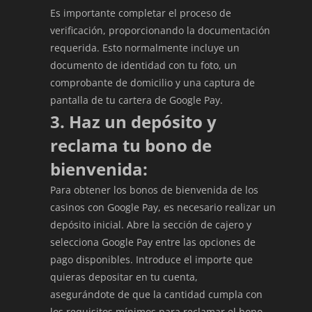
Es importante completar el proceso de
verificación, proporcionando la documentación
requerida. Esto normalmente incluye un
documento de identidad con tu foto, un
comprobante de domicilio y una captura de
pantalla de tu cartera de Google Pay.
3. Haz un depósito y
reclama tu bono de
bienvenida:
Para obtener los bonos de bienvenida de los
casinos con Google Pay, es necesario realizar un
depósito inicial. Abre la sección de cajero y
selecciona Google Pay entre las opciones de
pago disponibles. Introduce el importe que
quieras depositar en tu cuenta,
asegurándote de que la
cantidad cumpla con
los requisitos mínimos para reclamar el bono