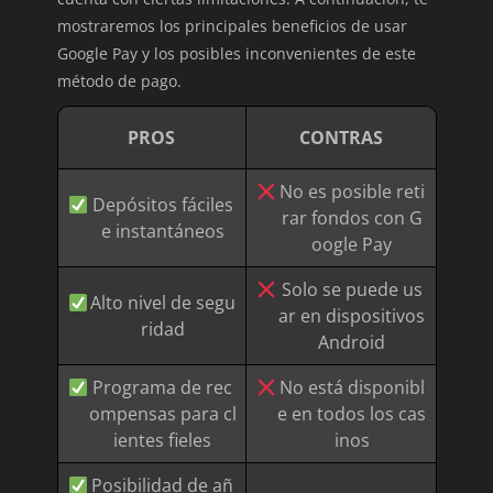
mostraremos los principales beneficios de usar
Google Pay y los posibles inconvenientes de este
método de pago.
PROS
CONTRAS
No es posible reti
Depósitos fáciles
rar fondos con G
e instantáneos
oogle Pay
Solo se puede us
Alto nivel de segu
ar en dispositivos
ridad
Android
Programa de rec
No está disponibl
ompensas para cl
e en todos los cas
ientes fieles
inos
Posibilidad de añ