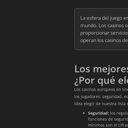
La esfera del juego e
mundo. Los casinos on
proporcionar servicio
operan los casinos de
Los mejore
¿Por qué el
Los casinos europeos en lín
los jugadores: seguridad, e
idea elegir de nuestra lista
Seguridad:
los regul
funciones de segurid
mínimos son el cifra