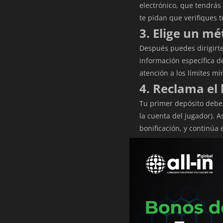
electrónico, que tendrás
te pidan que verifiques
3. Elige un mé
Después puedes dirigirte
información específica d
atención a los límites m
4. Reclama el
Tu primer depósito debe
la cuenta del jugador). A
bonificación, y continúa