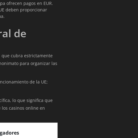
opa ofrecen pagos en EUR.
 UE deben proporcionar
ma.
ral de
UE que cubra estrictamente
anonimato para organizar las
uncionamiento de la UE;
fica, lo que significa que
 los casinos online en
ugadores