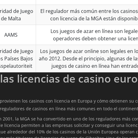
ridad de Juego
El regulador más común entre los casinos
de Malta
con licencia de la MGA están disponi
Los juegos de azar en línea son legales
AAMS
operadores deben obtener una licenc
ridad de Juego
Los juegos de azar online son legales en l
os Países Bajos
año 2012. Desde el principio, algunas de 
spelautoriteit
juegos de casino en línea han entra
las licencias de casino eur
rovienen los casinos con licencia en Europa y cómo obtienen su cr
reguladores de casinos en línea más comunes en todo el continent
n 2001, la MGA se ha convertido en uno de los reguladores más c
de licencia permiten a las empresas solicitar y conseguir una licen
que alrededor del 10% de los casinos de la Unión Europea operan 