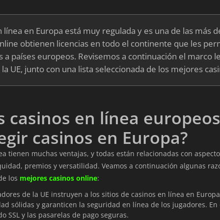
n línea en Europa está muy regulada y es una de las más d
line obtienen licencias en todo el continente que les per
s a países europeos. Revisemos a continuación el marco le
 la UE, junto con una lista seleccionada de los mejores cas
s casinos en línea europeos
egir casinos en Europa?
ea tienen muchas ventajas, y todas están relacionadas con aspect
quidad, premios y versatilidad. Veamos a continuación algunas ra
 de los
mejores casinos online
:
adores de la UE instruyen a los sitios de casinos en línea en Europa
ad sólidas y garanticen la seguridad en línea de los jugadores. En e
do SSL y las pasarelas de pago seguras.