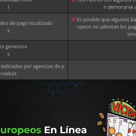
l
n demorarse a
Es posible que algunos b
dos de pago localizado
opeos no admitan los pago
s
sin
os generoso
s
realizadas por agencias de p
ruebas