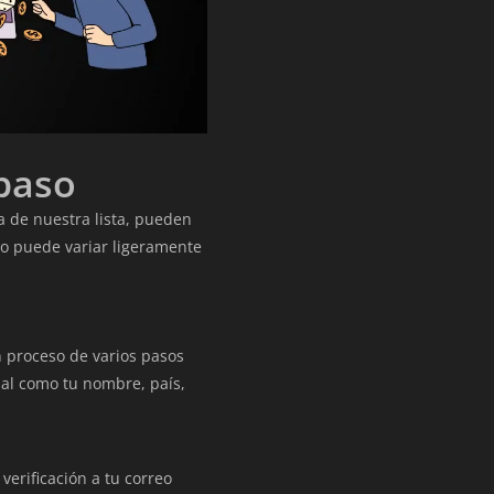
 paso
 de nuestra lista, pueden
lo puede variar ligeramente
un proceso de varios pasos
nal como tu nombre, país,
verificación a tu correo