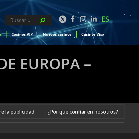
ES
a
Casinos VIP
Nuevos casinos
Casinos Visa
DE EUROPA –
re la publicidad
¿Por qué confiar en nosotros?