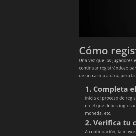
Cómo regist
Una vez que los jugadores 
continuar registrándose par
de un casino a otro, pero l
1. Completa el
Inicia el proceso de regi
en el que debes ingresar
moneda, etc.
2. Verifica tu
A continuación, la mayor