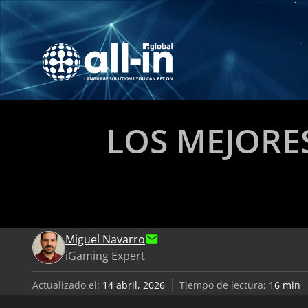
LOS MEJORE
Miguel Navarro
iGaming Expert
Actualizado el:
14 abril, 2026
Tiempo de lectura;
16 min