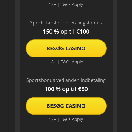
18+ |
T&Cs Apply
Sports første indbetalingsbonus
150 % op til €100
BESØG CASINO
18+ |
T&Cs Apply
Sportsbonus ved anden indbetaling
100 % op til €50
BESØG CASINO
18+ |
T&Cs Apply