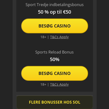
Sport Tredje indbetalingsbonus
50 % op til €50
BESØG CASINO
18+ |
T&Cs Apply
Sports Reload Bonus
50%
BESØG CASINO
18+ |
T&Cs Apply
FLERE BONUSSER HOS SOL