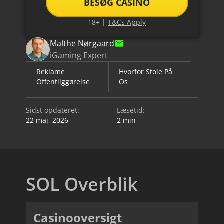
BESØG CASINO
18+ |
T&Cs Apply
Malthe Nørgaard
iGaming Expert
Reklame
Hvorfor Stole På
Offentliggørelse
Os
Sidst opdateret:
Læsetid:
22 maj, 2026
2 min
SOL Overblik
Casinooversigt