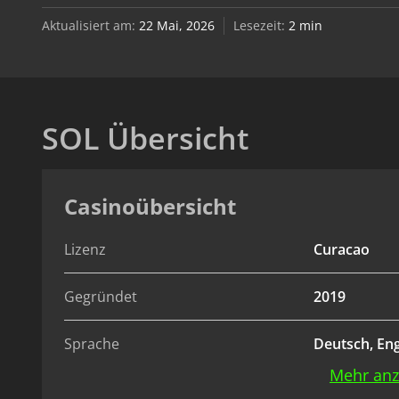
Aktualisiert am:
22 Mai, 2026
Lesezeit:
2 min
SOL Übersicht
Casinoübersicht
Lizenz
Curacao
Gegründet
2019
Sprache
Deutsch, Eng
Portugiesisc
Mehr anz