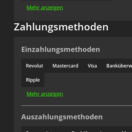
Mehr anzeigen
Zahlungsmethoden
Einzahlungsmethoden
Revolut
Mastercard
Visa
Banküberw
Ripple
Mehr anzeigen
Auszahlungsmethoden