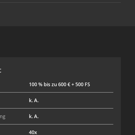
t
100 % bis zu 600 € + 500 FS
k. A.
ung
k. A.
40x