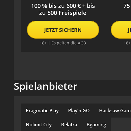
100 % bis zu 600 € + bis
75
zu 500 Freispiele
JETZT SICHERN
J
18+ |
Es gelten die AGB
18+
Spielanbieter
Pragmatic Play
Play’n GO
Hacksaw Gam
Nolimit City
Belatra
Bgaming