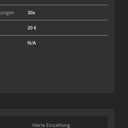
gungen
30x
20 €
N/A
Vierte Einzahlung
Cash