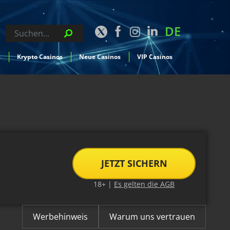
DE
s
Krypto Casinos
Neue Casinos
VIP Casinos
JETZT SICHERN
18+ |
Es gelten die AGB
Werbehinweis
Warum uns vertrauen