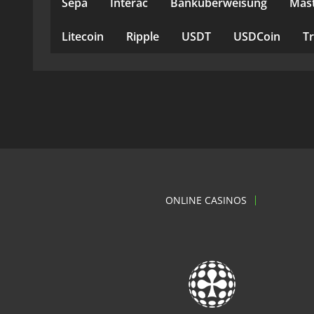
Sepa
Interac
Banküberweisung
Mas
Litecoin
Ripple
USDT
USDCoin
T
ONLINE CASINOS