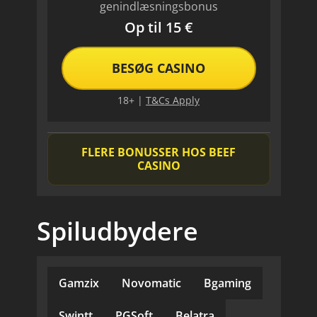
genindlæsningsbonus
Op til 15 €
BESØG CASINO
18+ |
T&Cs Apply
FLERE BONUSSER HOS BEEF
CASINO
Spiludbydere
Gamzix
Novomatic
Bgaming
Swintt
PGSoft
Belatra