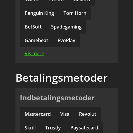
Penguin King
Tom Horn
BetSoft
Spadegaming
Gamebeat
EvoPlay
Vis mere
Betalingsmetoder
Indbetalingsmetoder
Mastercard
Visa
Revolut
Skrill
Trustly
Paysafecard