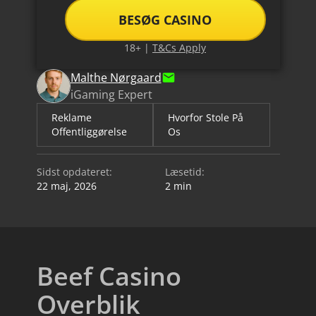
BESØG CASINO
18+ |
T&Cs Apply
Malthe Nørgaard
iGaming Expert
Reklame
Hvorfor Stole På
Offentliggørelse
Os
Sidst opdateret:
Læsetid:
22 maj, 2026
2 min
Beef Casino
Overblik