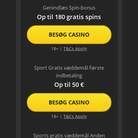
Genindlæs Spin-bonus
Op til 180 gratis spins
BESØG CASINO
18+ |
T&Cs Apply
Sport Gratis væddemål Første
indbetaling
Op til 50 €
BESØG CASINO
18+ |
T&Cs Apply
Sports gratis væddemål Anden