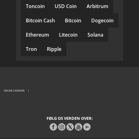
Toncoin
USD Coin
Arbitrum
Bitcoin Cash
Bitcoin
Dogecoin
Ethereum
Litecoin
Solana
Tron
Ripple
ONLINE CASINOER
FØLG OS VERDEN OVER: