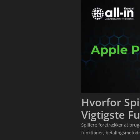
Hvorfor Spi
Vigtigste F
Spillere foretrækker at bru
funktioner, betalingsmetode