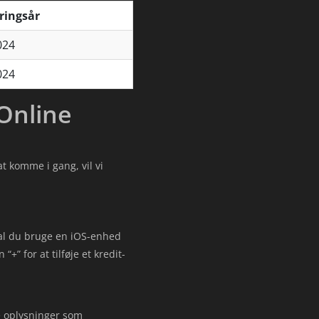
ringsår
024
024
Online
t komme i gang, vil vi
kal du bruge en iOS-enhed
” for at tilføje et kredit-
ge oplysninger som