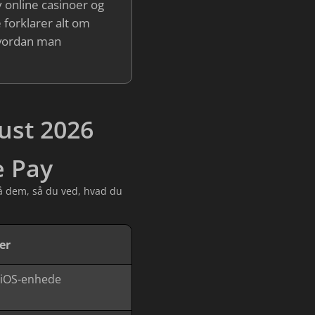
y online casinoer og
e forklarer alt om
 hvordan man
ust 2026
e Pay
tå dem, så du ved, hvad du
er
 iOS-enhede