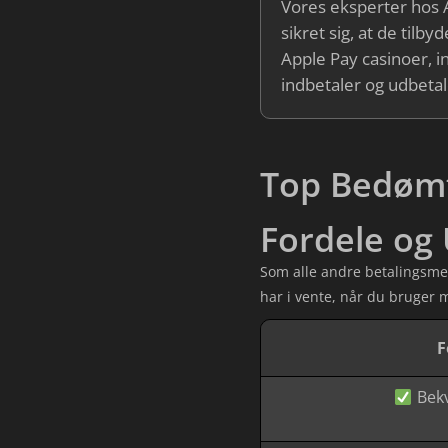
Vores eksperter hos A
sikret sig, at de tilb
Apple Pay casinoer, i
indbetaler og udbet
Top Bedømt
Fordele og
Som alle andre betalingsmet
har i vente, når du bruger 
F
Bek