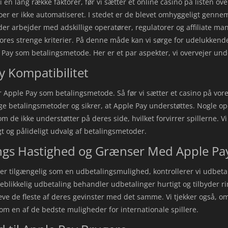
i en lang række faktorer, før vi sætter et online casino på listen ov
er er ikke automatiseret. I stedet er de blevet omhyggeligt genne
der arbejder med adskillige operatører, regulatorer og affiliate ma
vores strenge kriterier. På denne måde kan vi sørge for udelukkende
e Pay som betalingsmetode. Her er et par aspekter, vi overvejer un
y Kompatibilitet
r Apple Pay som betalingsmetode. Så før vi sætter et casino på vore
ige betalingsmetoder og sikrer, at Apple Pay understøttes. Nogle op
om de ikke understøtter på deres side, hvilket forvirrer spillerne. V
gt og pålideligt udvalg af betalingsmetoder.
ngs Hastighed og Grænser Med Apple Pa
y er tilgængelig som en udbetalingsmulighed, kontrollerer vi udbet
eblikkelig udbetaling
behandler udbetalinger hurtigt og tilbyder ri
æve de fleste af deres gevinster med det samme. Vi tjekker også, om
om en af ​​de bedste muligheder for internationale spillere.