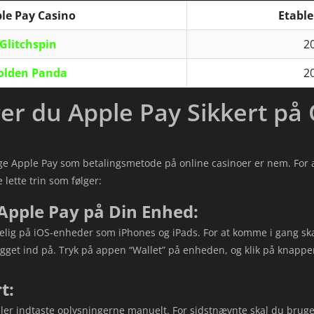
le Pay Casino
Etable
Glitchspin
2
olden Panda
2
er du Apple Pay Sikkert på 
e Apple Pay som betalingsmetode på online casinoer er nem. For a
e lette trin som følger:
 Apple Pay på Din Enhed:
gelig på iOS-enheder som iPhones og iPads. For at komme i gang s
gget ind på. Tryk på appen “Wallet” på enheden, og klik på knappen “+
rt:
eller indtaste oplysningerne manuelt. For sidstnævnte skal du bru