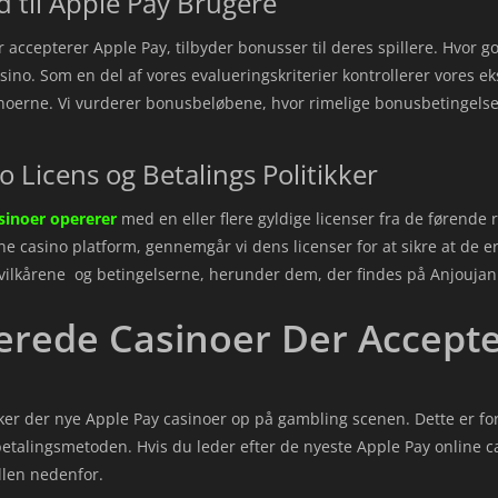
d til Apple Pay Brugere
r accepterer Apple Pay, tilbyder bonusser til deres spillere. Hvor 
casino. Som en del af vores evalueringskriterier kontrollerer vores e
noerne. Vi vurderer bonusbeløbene, hvor rimelige bonusbetingelse
Licens og Betalings Politikker
sinoer opererer
med en eller flere gyldige licenser fra de førende 
e casino platform, gennemgår vi dens licenser for at sikre at de er
 vilkårene og betingelserne, herunder dem, der findes på
Anjoujan
cerede Casinoer Der Accept
der nye Apple Pay casinoer op på gambling scenen. Dette er forst
betalingsmetoden. Hvis du leder efter de nyeste Apple Pay online c
llen nedenfor.