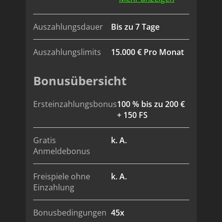
Roulette,
Tischspiele, Turnier
Auszahlungsdauer
Bis zu 7 Tage
Auszahlungslimits
15.000 € Pro Monat
Bonusübersicht
Ersteinzahlungsbonus
100 % bis zu 200 €
+ 150 FS
Gratis
k. A.
Anmeldebonus
Freispiele ohne
k. A.
Einzahlung
Bonusbedingungen
45x