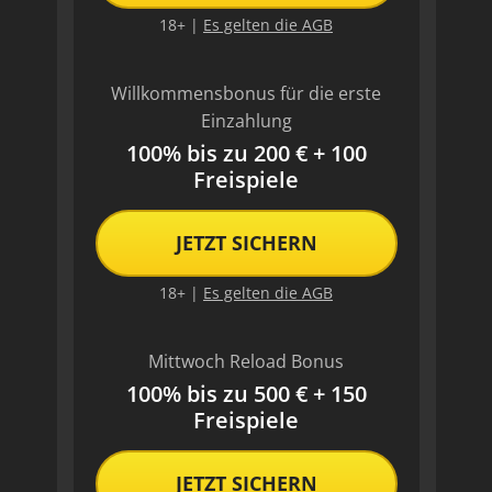
18+ |
Es gelten die AGB
Willkommensbonus für die erste
Einzahlung
100% bis zu 200 € + 100
Freispiele
JETZT SICHERN
18+ |
Es gelten die AGB
Mittwoch Reload Bonus
100% bis zu 500 € + 150
Freispiele
JETZT SICHERN