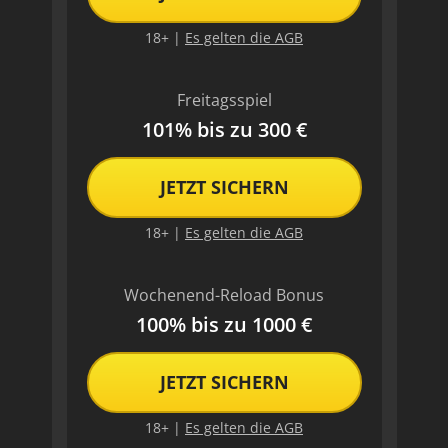
18+ |
Es gelten die AGB
Freitagsspiel
101% bis zu 300 €
JETZT SICHERN
18+ |
Es gelten die AGB
Wochenend-Reload Bonus
100% bis zu 1000 €
JETZT SICHERN
18+ |
Es gelten die AGB