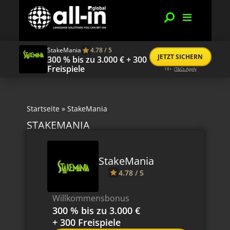
StakeMania
4.78 / 5
JETZT SICHERN
300 % bis zu 3.000 € + 300
Freispiele
18+ |
T&Cs Apply
Startseite
»
StakeMania
STAKEMANIA
StakeMania
4.78 / 5
Willkommensbonus
300 % bis zu 3.000 €
+ 300 Freispiele