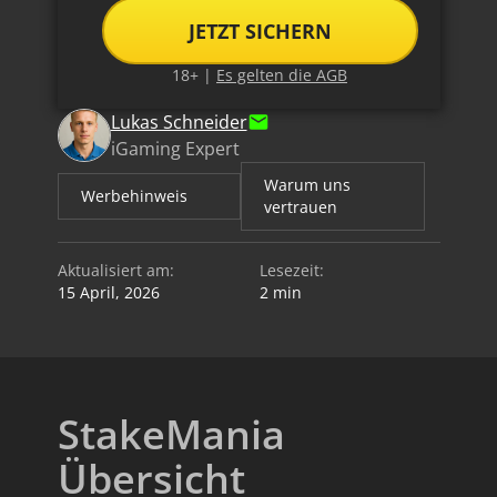
JETZT SICHERN
18+ |
Es gelten die AGB
Lukas Schneider
iGaming Expert
Warum uns
Werbehinweis
vertrauen
Aktualisiert am:
Lesezeit:
15 April, 2026
2 min
StakeMania
Übersicht