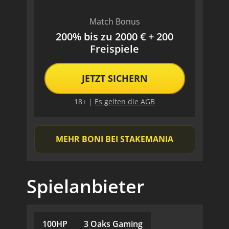
Match Bonus
200% bis zu 2000 € + 200
Freispiele
JETZT SICHERN
18+ |
Es gelten die AGB
MEHR BONI BEI STAKEMANIA
Spielanbieter
100HP
3 Oaks Gaming