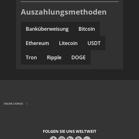
Auszahlungsmethoden
Banküberweisung
Bitcoin
Ethereum
Litecoin
USDT
Tron
Ripple
DOGE
ONLINE CASINOS
FOLGEN SIE UNS WELTWEIT