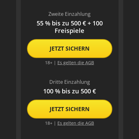
Zweite Einzahlung
55 % bis zu 500 € + 100
Freispiele
JETZT SICHERN
18+ |
Es gelten die AGB
Dritte Einzahlung
100 % bis zu 500 €
JETZT SICHERN
18+ |
Es gelten die AGB