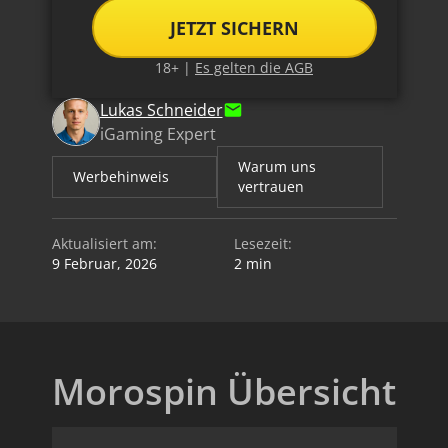
JETZT SICHERN
18+ |
Es gelten die AGB
Lukas Schneider
iGaming Expert
Warum uns
Werbehinweis
vertrauen
Aktualisiert am:
Lesezeit:
9 Februar, 2026
2 min
Morospin Übersicht