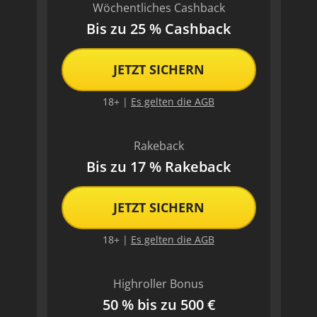
Wöchentliches Cashback
Bis zu 25 % Cashback
JETZT SICHERN
18+ |
Es gelten die AGB
Rakeback
Bis zu 17 % Rakeback
JETZT SICHERN
18+ |
Es gelten die AGB
Highroller Bonus
50 % bis zu 500 €